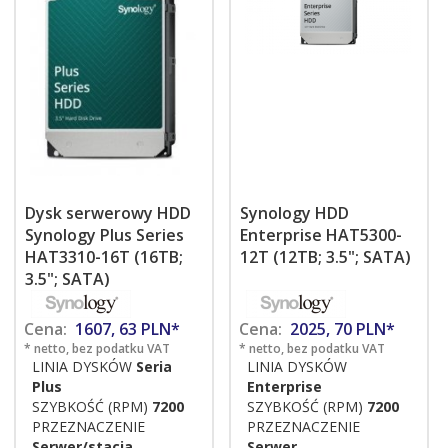
Dysk serwerowy HDD
Synology HDD
Synology Plus Series
Enterprise HAT5300-
HAT3310-16T (16TB;
12T (12TB; 3.5"; SATA)
3.5"; SATA)
Cena:
1607,
63
PLN*
Cena:
2025,
70
PLN*
* netto, bez podatku VAT
* netto, bez podatku VAT
LINIA DYSKÓW
Seria
LINIA DYSKÓW
Plus
Enterprise
SZYBKOŚĆ (RPM)
7200
SZYBKOŚĆ (RPM)
7200
PRZEZNACZENIE
PRZEZNACZENIE
Serwer/stacja
Serwer