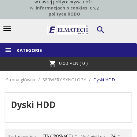
w naszej polityce prywatności.
w
Informacjach o cookies
oraz
polityce RODO
KATEGORIE
0.00
PLN (
0
)
Strona główna
SERWERY SYNOLOGY
Dyski HDD
Dyski HDD
sort
pop
CENY (ROSNĄCO)
24
Sortuj według:
Wyświetl po