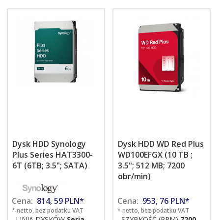
Dysk HDD Synology
Dysk HDD WD Red Plus
Plus Series HAT3300-
WD100EFGX (10 TB ;
6T (6TB; 3.5"; SATA)
3.5"; 512 MB; 7200
obr/min)
Cena:
814,
59
PLN*
Cena:
953,
76
PLN*
* netto, bez podatku VAT
* netto, bez podatku VAT
LINIA DYSKÓW
Seria
SZYBKOŚĆ (RPM)
7200