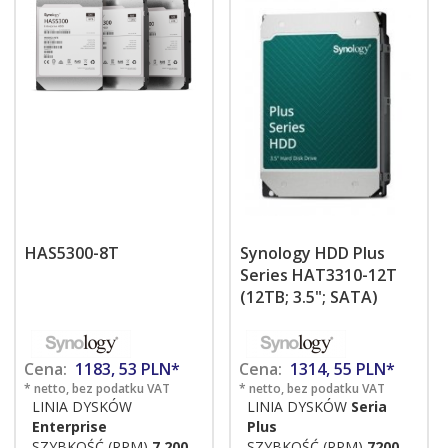
HAS5300-8T
Synology HDD Plus
Series HAT3310-12T
(12TB; 3.5"; SATA)
Cena:
1183,
53
PLN*
Cena:
1314,
55
PLN*
* netto, bez podatku VAT
* netto, bez podatku VAT
LINIA DYSKÓW
LINIA DYSKÓW
Seria
Enterprise
Plus
SZYBKOŚĆ (RPM)
7,200
SZYBKOŚĆ (RPM)
7200