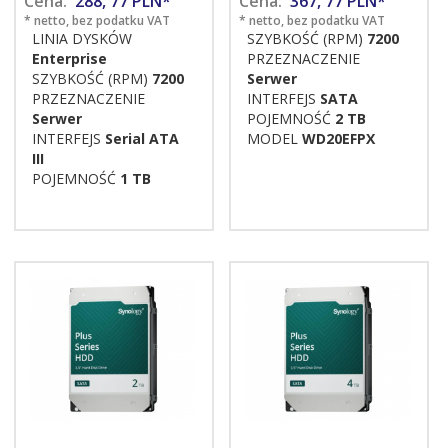
Cena:
288,
77
PLN*
Cena:
367,
77
PLN*
* netto, bez podatku VAT
* netto, bez podatku VAT
LINIA DYSKÓW
SZYBKOŚĆ (RPM)
7200
Enterprise
PRZEZNACZENIE
SZYBKOŚĆ (RPM)
7200
Serwer
PRZEZNACZENIE
INTERFEJS
SATA
Serwer
POJEMNOŚĆ
2 TB
INTERFEJS
Serial ATA
MODEL
WD20EFPX
III
POJEMNOŚĆ
1 TB