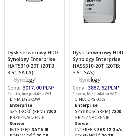
Dysk serwerowy HDD
Dysk serwerowy HDD
Synology Enterprise
Synology Enterprise
HAT5310-20T (20TB;
HAS5310-20T (20TB;
3.5"; SATA)
3.5"; SAS)
Cena:
3017,
00
PLN*
Cena:
3887,
62
PLN*
* netto, bez podatku VAT
* netto, bez podatku VAT
LINIA DYSKÓW
LINIA DYSKÓW
Enterprise
Enterprise
SZYBKOŚĆ (RPM)
7200
SZYBKOŚĆ (RPM)
7200
PRZEZNACZENIE
PRZEZNACZENIE
Serwer
Serwer
INTERFEJS
SATA III
INTERFEJS
SAS 12 Gb/s
POJEMNOŚĆ
20 TB
POJEMNOŚĆ
20 TB