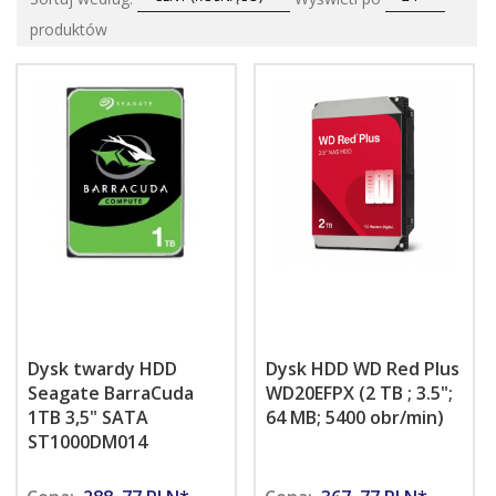
produktów
Dysk twardy HDD
Dysk HDD WD Red Plus
Seagate BarraCuda
WD20EFPX (2 TB ; 3.5";
1TB 3,5" SATA
64 MB; 5400 obr/min)
ST1000DM014