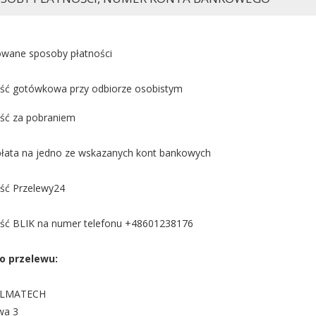
wane sposoby płatności
ość gotówkowa przy odbiorze osobistym
ość za pobraniem
płata na jedno ze wskazanych kont bankowych
ość Przelewy24
ość BLIK na numer telefonu +48601238176
o przelewu:
ELMATECH
wa 3