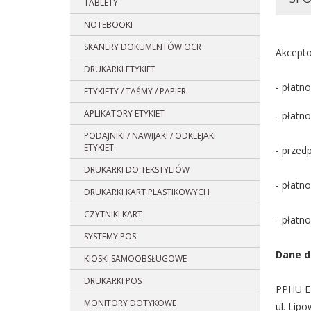
TABLETY
NOTEBOOKI
SKANERY DOKUMENTÓW OCR
Akcepto
DRUKARKI ETYKIET
- płatn
ETYKIETY / TAŚMY / PAPIER
APLIKATORY ETYKIET
- płatn
PODAJNIKI / NAWIJAKI / ODKLEJAKI
ETYKIET
- przed
DRUKARKI DO TEKSTYLIÓW
- płatn
DRUKARKI KART PLASTIKOWYCH
CZYTNIKI KART
- płatn
SYSTEMY POS
Dane d
KIOSKI SAMOOBSŁUGOWE
DRUKARKI POS
PPHU 
MONITORY DOTYKOWE
ul. Lipo