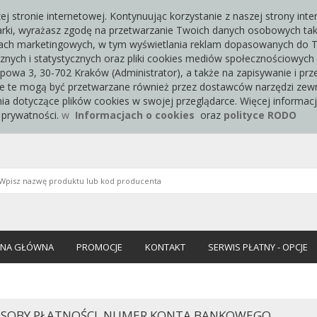
 stronie internetowej. Kontynuując korzystanie z naszej strony int
rki, wyrażasz zgodę na przetwarzanie Twoich danych osobowych taki
celach marketingowych, w tym wyświetlania reklam dopasowanych do 
tycznych i statystycznych oraz pliki cookies mediów społecznościowy
ipowa 3, 30-702 Kraków (Administrator), a także na zapisywanie i p
e te mogą być przetwarzane również przez dostawców narzędzi zewn
a dotyczące plików cookies w swojej przeglądarce. Więcej informacji
e prywatności.
w
Informacjach o cookies
oraz
polityce RODO
ONA GŁÓWNA
PROMOCJE
KONTAKT
SERWIS PŁATNY - OPCJE
SOBY PŁATNOŚCI, NUMER KONTA BANKOWEGO