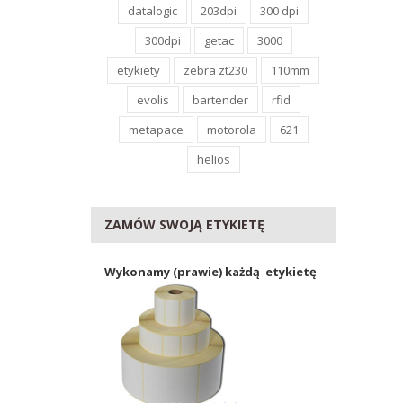
datalogic
203dpi
300 dpi
300dpi
getac
3000
etykiety
zebra zt230
110mm
evolis
bartender
rfid
metapace
motorola
621
helios
ZAMÓW SWOJĄ ETYKIETĘ
Wykonamy (prawie) każdą etykietę