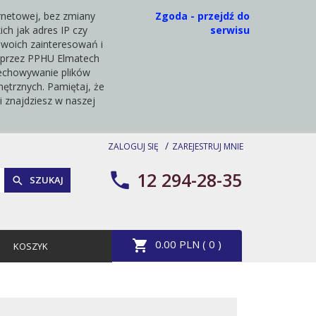
ernetowej, bez zmiany
Zgoda - przejdź do
ch jak adres IP czy
serwisu
Twoich zainteresowań i
ch przez PPHU Elmatech
rzechowywanie plików
ętrznych. Pamiętaj, że
 znajdziesz w naszej
ZALOGUJ SIĘ
ZAREJESTRUJ MNIE
12 294-28-35
SZUKAJ
0.00
PLN (
0
)
KOSZYK