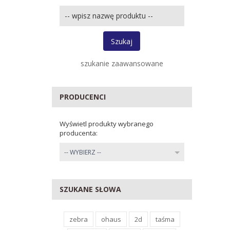
Wpisz
nazwę
produktu
lub
Szukaj
kod
producenta
szukanie zaawansowane
PRODUCENCI
Wyświetl produkty wybranego
producenta:
set_producers
-- WYBIERZ --
SZUKANE SŁOWA
zebra
ohaus
2d
taśma