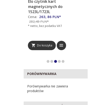
kart
Elo 1723L
Elo 
ych do
L
6
PLN*
Cena:
2524,
80
PLN*
Cena
* netto, bez podatku VAT
* net
datku VAT
ka
Do koszyka
PORÓWNYWARKA
Porównywarka nie zawiera
produktów