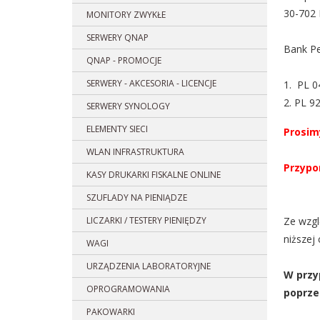
30-702
MONITORY ZWYKŁE
SERWERY QNAP
Bank P
QNAP - PROMOCJE
SERWERY - AKCESORIA - LICENCJE
1. PL
0
2. PL 9
SERWERY SYNOLOGY
ELEMENTY SIECI
Prosim
WLAN INFRASTRUKTURA
Przypo
KASY DRUKARKI FISKALNE ONLINE
SZUFLADY NA PIENIĄDZE
LICZARKI / TESTERY PIENIĘDZY
Ze wzgl
niższej 
WAGI
URZĄDZENIA LABORATORYJNE
W przy
OPROGRAMOWANIA
poprze
PAKOWARKI