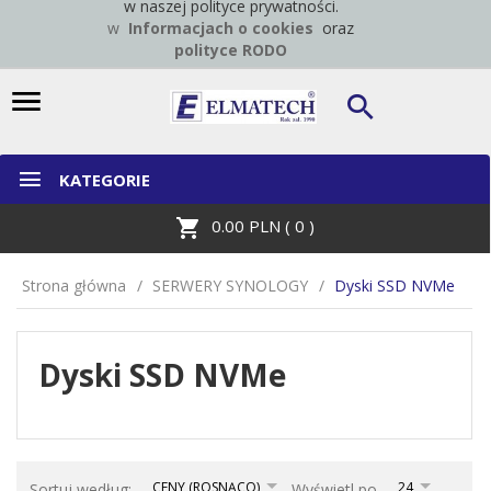
w naszej polityce prywatności.
w
Informacjach o cookies
oraz
polityce RODO
KATEGORIE
0.00
PLN (
0
)
Strona główna
SERWERY SYNOLOGY
Dyski SSD NVMe
Dyski SSD NVMe
sort
pop
CENY (ROSNĄCO)
24
Sortuj według:
Wyświetl po