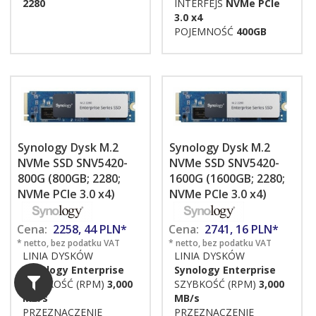
2280
INTERFEJS
NVMe PCIe
3.0 x4
POJEMNOŚĆ
400GB
Synology Dysk M.2
Synology Dysk M.2
NVMe SSD SNV5420-
NVMe SSD SNV5420-
800G (800GB; 2280;
1600G (1600GB; 2280;
NVMe PCIe 3.0 x4)
NVMe PCIe 3.0 x4)
Cena:
2258,
44
PLN*
Cena:
2741,
16
PLN*
* netto, bez podatku VAT
* netto, bez podatku VAT
LINIA DYSKÓW
LINIA DYSKÓW
Synology Enterprise
Synology Enterprise
SZYBKOŚĆ (RPM)
3,000
SZYBKOŚĆ (RPM)
3,000
MB/s
MB/s
PRZEZNACZENIE
PRZEZNACZENIE