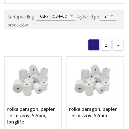
sort
pop
CENY (ROSNĄCO)
24
Sortuj według:
Wyświetl po
produktów
1
2
»
rolka paragon, papier
rolka paragon, papier
termiczny, 57mm,
termiczny, 57mm
longlife