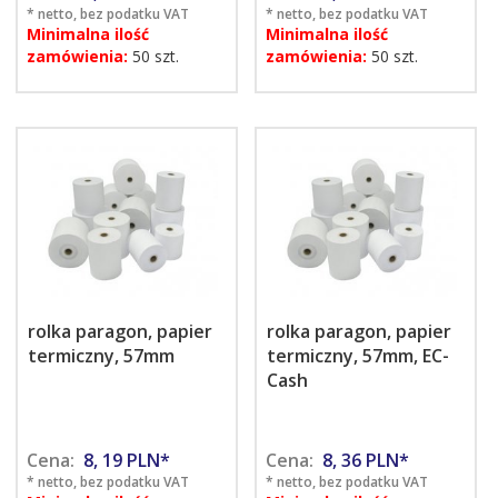
* netto, bez podatku VAT
* netto, bez podatku VAT
Minimalna ilość
Minimalna ilość
zamówienia:
50 szt.
zamówienia:
50 szt.
rolka paragon, papier
rolka paragon, papier
termiczny, 57mm
termiczny, 57mm, EC-
Cash
Cena:
8,
19
PLN*
Cena:
8,
36
PLN*
* netto, bez podatku VAT
* netto, bez podatku VAT