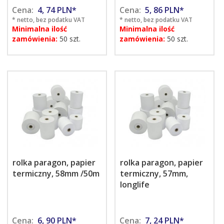
Cena:
4,
74
PLN*
Cena:
5,
86
PLN*
* netto, bez podatku VAT
* netto, bez podatku VAT
Minimalna ilość
Minimalna ilość
zamówienia:
50 szt.
zamówienia:
50 szt.
rolka paragon, papier
rolka paragon, papier
termiczny, 58mm /50m
termiczny, 57mm,
longlife
Cena:
6,
90
PLN*
Cena:
7,
24
PLN*