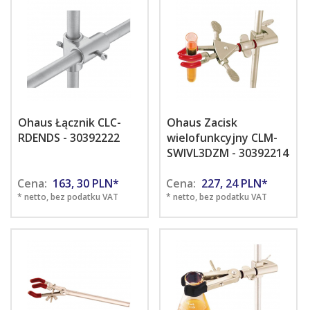
Ohaus Łącznik CLC-
Ohaus Zacisk
RDENDS - 30392222
wielofunkcyjny CLM-
SWIVL3DZM - 30392214
Cena:
163,
30
PLN*
Cena:
227,
24
PLN*
* netto, bez podatku VAT
* netto, bez podatku VAT