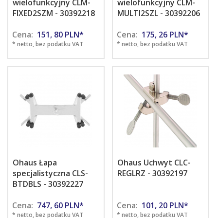
wielofunkcyjny CLM-
wielofunkcyjny CLM-
FIXED2SZM - 30392218
MULTI2SZL - 30392206
Cena:
151,
80
PLN*
Cena:
175,
26
PLN*
* netto, bez podatku VAT
* netto, bez podatku VAT
Ohaus Łapa
Ohaus Uchwyt CLC-
specjalistyczna CLS-
REGLRZ - 30392197
BTDBLS - 30392227
Cena:
747,
60
PLN*
Cena:
101,
20
PLN*
* netto, bez podatku VAT
* netto, bez podatku VAT