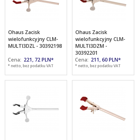
Ohaus Zacisk
Ohaus Zacisk
wielofunkcyjny CLM-
wielofunkcyjny CLM-
MULTI3DZL - 30392198
MULTI3DZM -
30392201
Cena:
221,
72
PLN*
Cena:
211,
60
PLN*
* netto, bez podatku VAT
* netto, bez podatku VAT