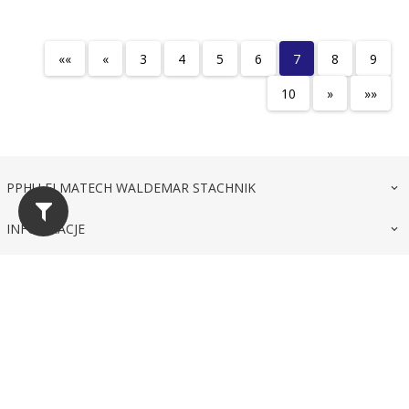
««
«
3
4
5
6
7
8
9
10
»
»»
PPHU ELMATECH WALDEMAR STACHNIK
INFORMACJE
DODAJ NAS DO PORTALI
biuro@elmatech.pl NIP 679-002-43-79
Informacja o cookies
|
sklep internetowy
RedCart.pl