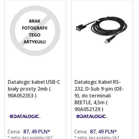
Datalogic kabel USB-C
Datalogic Kabel RS-
biały prosty 2mb (
232, D-Sub 9-pin (DE-
90A052353 )
9), do terminali
BEETLE, 4,5m (
90A052129 )
Cena:
87,
49
PLN*
Cena:
87,
49
PLN*
* netto, bez podatku VAT
* netto, bez podatku VAT