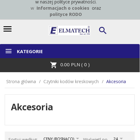
w naszej polityce prywatności.
w
Informacjach o cookies
oraz
polityce RODO
KATEGORIE
0.00
PLN (
0
)
Strona główna
Czytniki kodów kreskowych
Akcesoria
Akcesoria
sort
pop
CENY (ROSNĄCO)
24
Sortuj według:
Wyświetl po