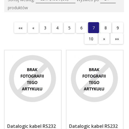
produktów
««
«
3
4
5
6
7
8
9
10
»
»»
Datalogic kabel RS232
Datalogic kabel RS232