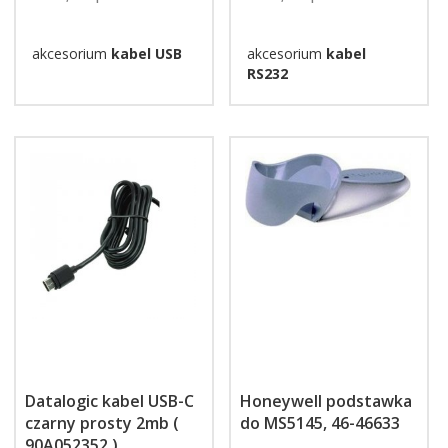
akcesorium
kabel USB
akcesorium
kabel
RS232
Datalogic kabel USB-C
Honeywell podstawka
czarny prosty 2mb (
do MS5145, 46-46633
90A052352 )